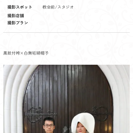
撮影スポット
教会前/スタジオ
撮影店舗
撮影プラン
黒紋付袴×白無垢綿帽子