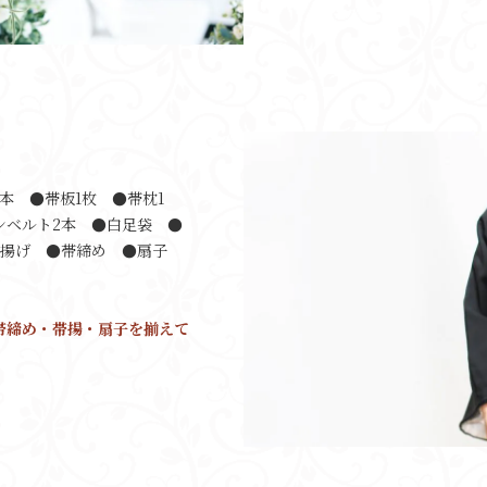
本 ●帯板1枚 ●帯枕1
ンベルト2本 ●白足袋 ●
帯揚げ ●帯締め ●扇子
帯締め・帯揚・扇子を揃えて
。