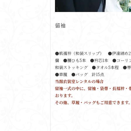
留袖
●肌襦袢（和装スリップ） ●伊達締め2
個 ●腰ひも5本 ●衿芯1本 ●コーリ
和装ストッキング ●タオル5本程 ●
●草履 ●バッグ 計15点
当館衣装室レンタルの場合
留袖一式の中に、留袖・袋帯・長襦袢・
おります。
その他、草履・バッグもご用意できます