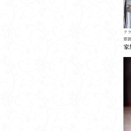
ク
雰
家