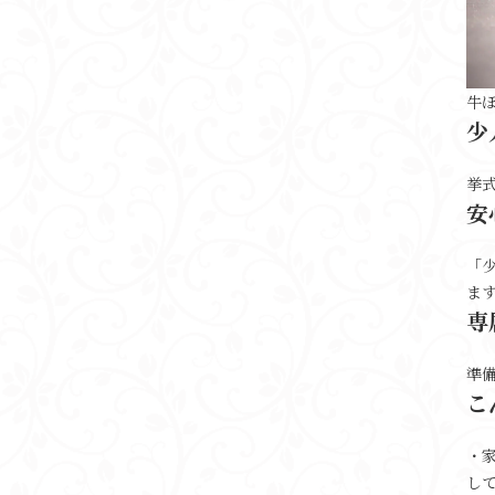
牛
少
挙
安
「
ま
専
準
こ
・
し