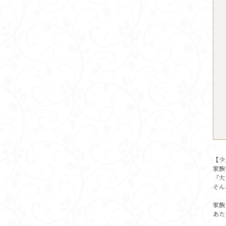
【少
家族
「大
そん
家族
あた