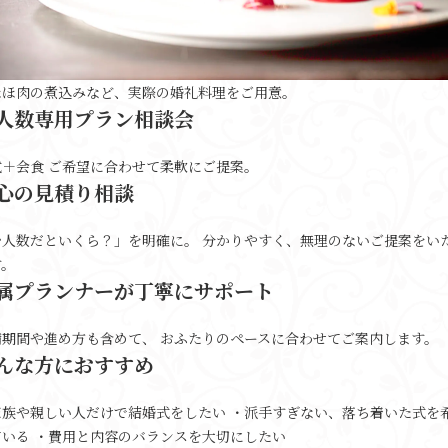
ほほ肉の煮込みなど、実際の婚礼料理をご用意。
人数専用プラン相談会
式＋会食 ご希望に合わせて柔軟にご提案。
心の見積り相談
少人数だといくら？」を明確に。 分かりやすく、無理のないご提案をい
す。
属プランナーが丁寧にサポート
備期間や進め方も含めて、 おふたりのペースに合わせてご案内します。
んな方におすすめ
家族や親しい人だけで結婚式をしたい ・派手すぎない、落ち着いた式を
ている ・費用と内容のバランスを大切にしたい