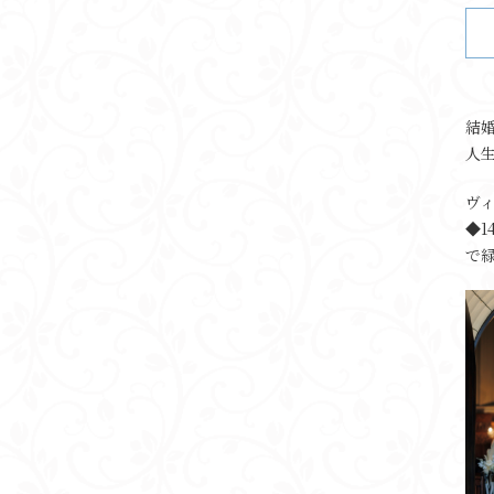
結
人
ヴ
◆
で