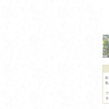
8
私
フ
さ